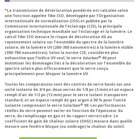
*La transmission de détérioration pondérée est calculée selon
une fonction appelée Tdw-ISO, développée par l’Organisation
internationale de normalisation (ISO) et publiée par la
Commission internationale de l’éclairage (CIE), la principale
organisation technique mondiale sur l’éclairage et la lumière. Le
calcul Tdw-ISO mesure le risque de décoloration dû au
rayonnement solaire sur l’ensemble du spectre de la lumière
solaire, de la lumière UV (280-380 nanomètres) à la lumière visible
(390-780 nanomètres). Selon la norme CIE, considérée plus
®
exhaustive que l’indice UV seul, le verre
Solarban
90 peut
minimiser les dommages liés à la décoloration sur l’ensemble du
spectre solaire plus efficacement que le verre conçu
principalement pour bloquer la lumière UV.
Toutes les comparaisons sont des centres de verre basés sur une
unité isolante de 3/4 po; deux verres de 1/8 po (3 mm) et un espace
rempli d’air de 1/2 po (12 mm) pour le verre isolant transparent
standard, et un espace rempli de gaz argon à 90 % pour l’unité
®
isolante comprenant le verre Solarban
90. Les performances
réelles du verre peuvent varier en fonction de l’épaisseur du
verre, du remplissage en gaz et du rapport verre/cadre. Le
coefficient de gain de chaleur solaire (SHGC) mesure dans quelle
mesure une fenêtre bloque (ou ombrage) la chaleur du soleil.