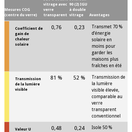
vitrage avec
90 (2) IGU
Mesures COG
verre
à double
(centre du verre)
transparent
vitrage
Avantages
0,76
0,23
Transmet 70 %
Coefficient de
d’énergie
gain de
chaleur
solaire en
solaire
moins pour
garder les
maisons plus
fraîches en été
81 %
52 %
Transmission de
Transmission
la lumière
de la lumière
visible
visible élevée,
comparable au
verre
transparent
conventionnel
0,48
0,24
Isole 50 %
Valeur U