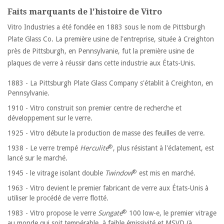
Faits marquants de l'histoire de Vitro
Vitro Industries a été fondée en 1883 sous le nom de Pittsburgh
Plate Glass Co. La première usine de l'entreprise, située à Creighton
près de Pittsburgh, en Pennsylvanie, fut la première usine de
plaques de verre à réussir dans cette industrie aux États-Unis.
1883 - La Pittsburgh Plate Glass Company s'établit à Creighton, en
Pennsylvanie.
1910 - Vitro construit son premier centre de recherche et
développement sur le verre.
1925 - Vitro débute la production de masse des feuilles de verre.
®
1938 - Le verre trempé
Herculite
, plus résistant à l'éclatement, est
lancé sur le marché.
®
1945 - le vitrage isolant double
Twindow
est mis en marché.
1963 - Vitro devient le premier fabricant de verre aux États-Unis à
utiliser le procédé de verre flotté.
®
1983 - Vitro propose le verre
Sungate
100 low-e, le premier vitrage
au monde qui soit tempérable, à faible émissivité et MSVD (à