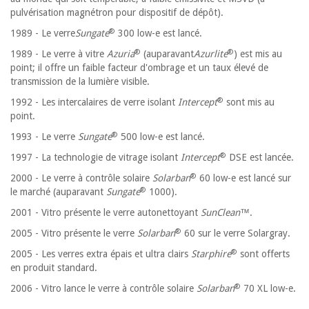
pulvérisation magnétron pour dispositif de dépôt).
®
1989 - Le verre
Sungate
300 low-e est lancé.
®
®
1989 - Le verre à vitre
Azuria
(auparavant
Azurlite
) est mis au
point; il offre un faible facteur d'ombrage et un taux élevé de
transmission de la lumière visible.
®
1992 - Les intercalaires de verre isolant
Intercept
sont mis au
point.
®
1993 - Le verre
Sungate
500 low-e est lancé.
®
1997 - La technologie de vitrage isolant
Intercept
DSE est lancée.
®
2000 - Le verre à contrôle solaire
Solarban
60 low-e est lancé sur
®
le marché (auparavant
Sungate
1000).
2001 - Vitro présente le verre autonettoyant
SunClean
™.
®
2005 - Vitro présente le verre
Solarban
60 sur le verre Solargray.
®
2005 - Les verres extra épais et ultra clairs
Starphire
sont offerts
en produit standard.
®
2006 - Vitro lance le verre à contrôle solaire
Solarban
70 XL low-e.