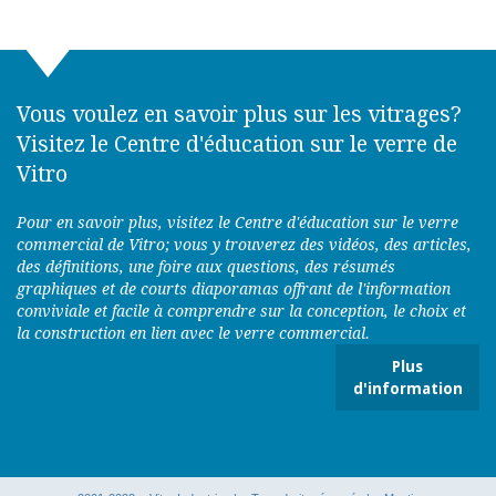
Coefficient K
Coefficient K hivernal
Vous voulez en savoir plus sur les vitrages?
Composé de calfeutrage
Visitez le Centre d'éducation sur le verre de
Vitro
Composé organique volatil (COV)
Pour en savoir plus, visitez le Centre d'éducation sur le verre
Condensation
commercial de Vitro; vous y trouverez des vidéos, des articles,
des définitions, une foire aux questions, des résumés
Conduction
graphiques et de courts diaporamas offrant de l'information
conviviale et facile à comprendre sur la conception, le choix et
Convection
la construction en lien avec le verre commercial.
Transfert de chaleur occasionné par le mouvement d'un
Plus
liquide ou de l'air.
d'information
Cordon
Cordon de calfeutrage