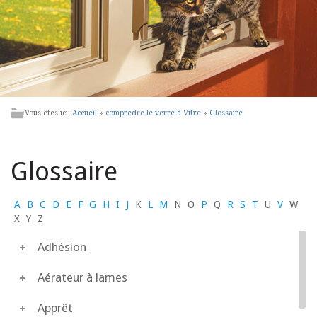
Vous êtes ici:
Accueil
»
compredre le verre à Vitre
»
Glossaire
Glossaire
A
B
C
D
E
F
G
H
I
J
K
L
M
N
O
P
Q
R
S
T
U
V
W
X
Y
Z
Adhésion
Aérateur à lames
Apprêt